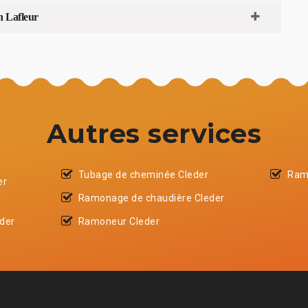
n Lafleur
Autres services
Tubage de cheminée Cleder
Ram
er
Ramonage de chaudière Cleder
der
Ramoneur Cleder