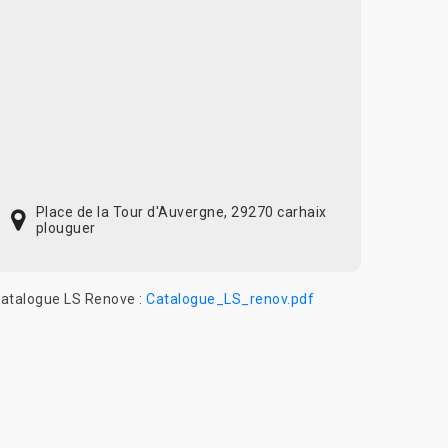
Place de la Tour d'Auvergne, 29270 carhaix
plouguer
atalogue LS Renove :
Catalogue_LS_renov.pdf