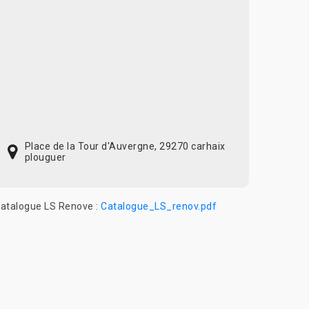
Place de la Tour d'Auvergne, 29270 carhaix
plouguer
atalogue LS Renove :
Catalogue_LS_renov.pdf