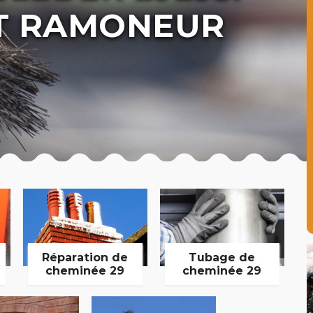
T RAMONEUR
Réparation de
Tubage de
cheminée 29
cheminée 29