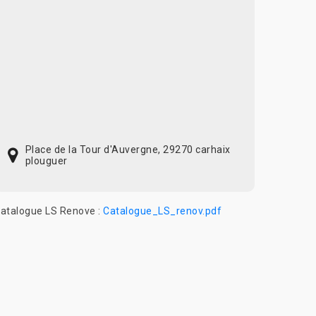
Place de la Tour d'Auvergne, 29270 carhaix
plouguer
atalogue LS Renove :
Catalogue_LS_renov.pdf