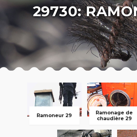
29730: RAMO
Ramonage de
Ramoneur 29
chaudière 29