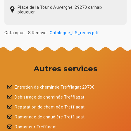
Place de la Tour d'Auvergne, 29270 carhaix
plouguer
Catalogue LS Renove :
Catalogue_LS_renov.pdf
Autres services
Entretien de cheminée Treffiagat 29730
Débistrage de cheminée Treffiagat
Réparation de cheminée Treffiagat
Ramonage de chaudière Treffiagat
Ramoneur Treffiagat