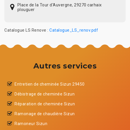
Place de la Tour d'Auvergne, 29270 carhaix
plouguer
Catalogue LS Renove :
Catalogue_LS_renov.pdf
Autres services
Entretien de cheminée Sizun 29450
Débistrage de cheminée Sizun
Réparation de cheminée Sizun
Ramonage de chaudière Sizun
Ramoneur Sizun