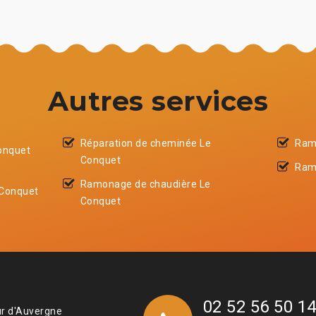
Autres services
Réparation de cheminée Le
Ram
onquet
Conquet
Ram
Ramonage de chaudière Le
 Conquet
Conquet
02 52 56 50 1
ur d'Auvergne