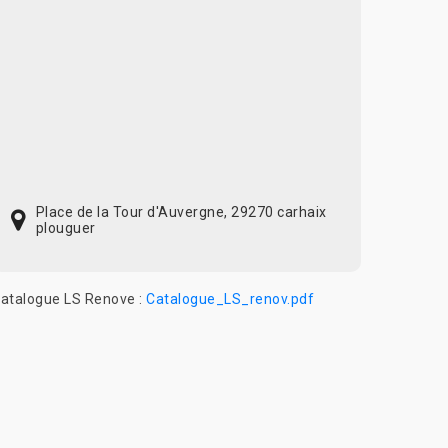
Place de la Tour d'Auvergne, 29270 carhaix
plouguer
atalogue LS Renove :
Catalogue_LS_renov.pdf