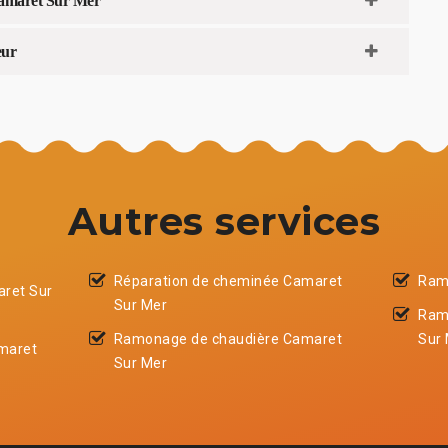
 Camaret Sur Mer
eur
Autres services
Réparation de cheminée Camaret
Ram
aret Sur
Sur Mer
Ram
Ramonage de chaudière Camaret
Sur
maret
Sur Mer