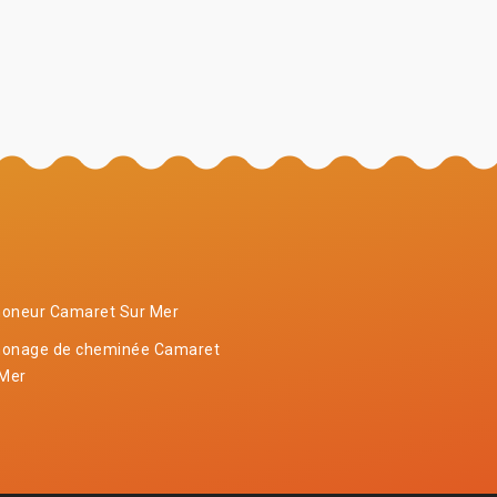
oneur Camaret Sur Mer
onage de cheminée Camaret
 Mer