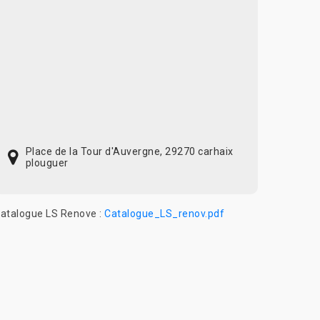
Place de la Tour d'Auvergne, 29270 carhaix
plouguer
atalogue LS Renove :
Catalogue_LS_renov.pdf