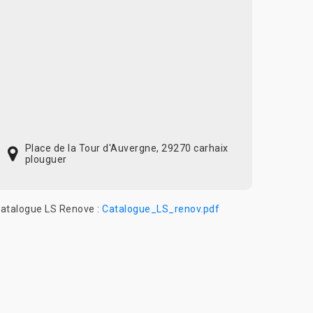
Place de la Tour d'Auvergne, 29270 carhaix
plouguer
atalogue LS Renove :
Catalogue_LS_renov.pdf