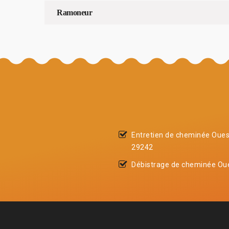
Ramoneur
Entretien de cheminée Oue
29242
Débistrage de cheminée Ou