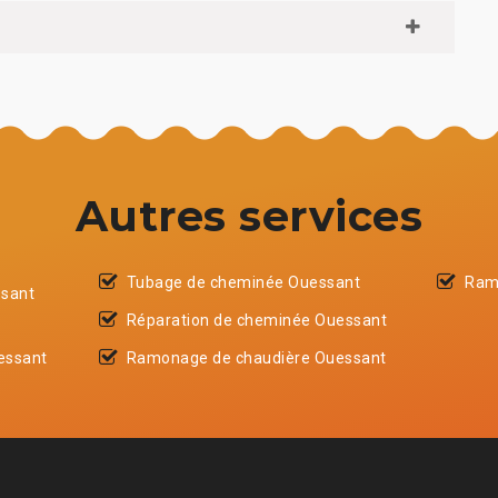
Autres services
Tubage de cheminée Ouessant
Ram
ssant
Réparation de cheminée Ouessant
essant
Ramonage de chaudière Ouessant