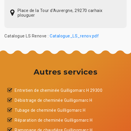
Place de la Tour d'Auvergne, 29270 carhaix
plouguer
Catalogue LS Renove :
Catalogue_LS_renov.pdf
Autres services
Entretien de cheminée Guilligomarc H 29300
Débistrage de cheminée Guilligomarc H
Tubage de cheminée Guilligomarc H
Réparation de cheminée Guilligomarc H
Ramonage de chaudière Guilligomarc H