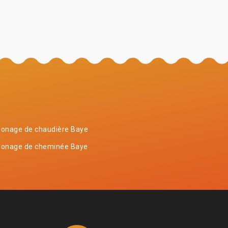
onage de chaudière Baye
onage de cheminée Baye