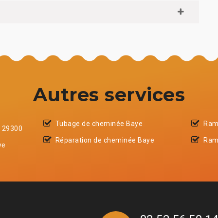
Autres services
Tubage de cheminée Baye
Ram
e 29300
Réparation de cheminée Baye
Ram
ye