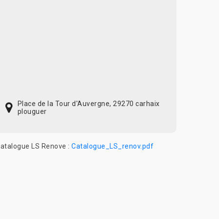
Place de la Tour d'Auvergne, 29270 carhaix
plouguer
atalogue LS Renove :
Catalogue_LS_renov.pdf