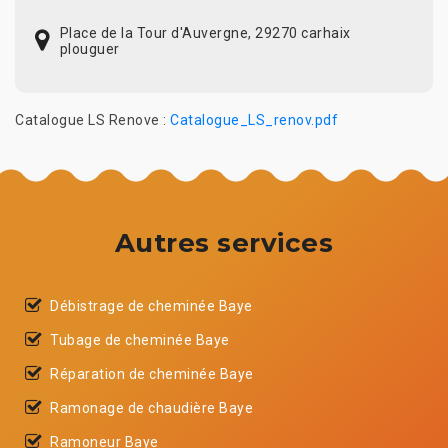
Place de la Tour d'Auvergne, 29270 carhaix
plouguer
Catalogue LS Renove :
Catalogue_LS_renov.pdf
Autres services
Débistrage de cheminée Baye
Tubage de cheminée Baye
Réparation de cheminée Baye
Ramonage de chaudière Baye
Ramoneur Baye