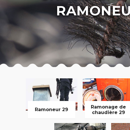
RAMONEU
Ramonage de
Ramoneur 29
chaudière 29