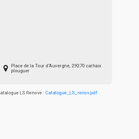
Place de la Tour d'Auvergne, 29270 carhaix
plouguer
atalogue LS Renove :
Catalogue_LS_renov.pdf