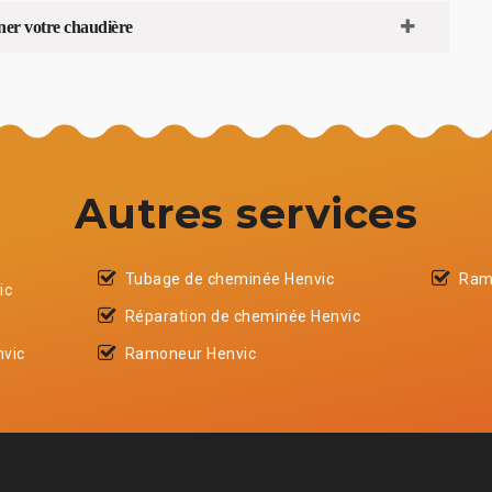
ner votre chaudière
Autres services
Tubage de cheminée Henvic
Ram
ic
Réparation de cheminée Henvic
nvic
Ramoneur Henvic