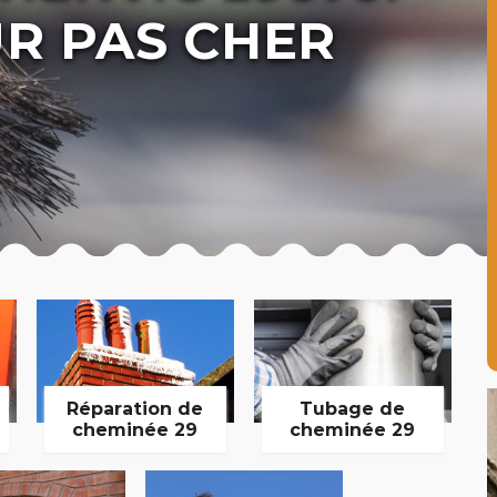
R PAS CHER
Réparation de
Tubage de
cheminée 29
cheminée 29