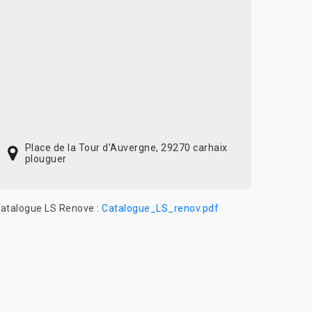
Place de la Tour d'Auvergne, 29270 carhaix
plouguer
atalogue LS Renove :
Catalogue_LS_renov.pdf