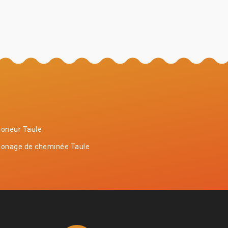
oneur Taule
onage de cheminée Taule