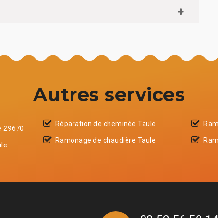
Autres services
Réparation de cheminée Taule
Ram
e 29670
Ramonage de chaudière Taule
Ram
ule