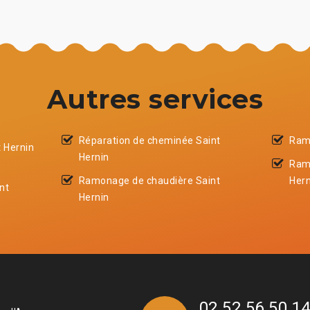
Autres services
Réparation de cheminée Saint
Ram
 Hernin
Hernin
Ram
Ramonage de chaudière Saint
Hern
nt
Hernin
02 52 56 50 1