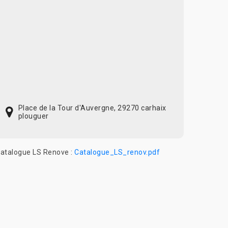
Place de la Tour d'Auvergne, 29270 carhaix
plouguer
atalogue LS Renove :
Catalogue_LS_renov.pdf