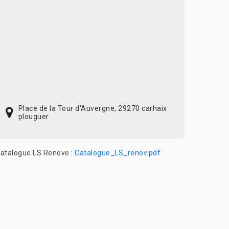
Place de la Tour d'Auvergne, 29270 carhaix
plouguer
atalogue LS Renove :
Catalogue_LS_renov.pdf