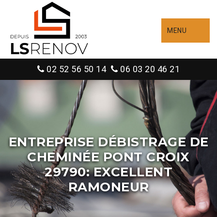
MENU
02 52 56 50 14
06 03 20 46 21
ENTREPRISE DÉBISTRAGE DE
CHEMINÉE PONT CROIX
29790: EXCELLENT
RAMONEUR