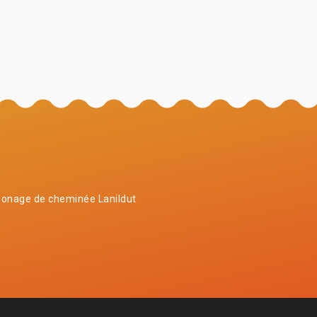
onage de cheminée Lanildut