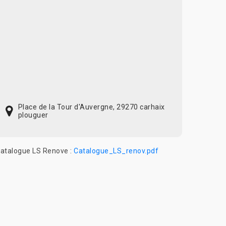
Place de la Tour d'Auvergne, 29270 carhaix
plouguer
atalogue LS Renove :
Catalogue_LS_renov.pdf