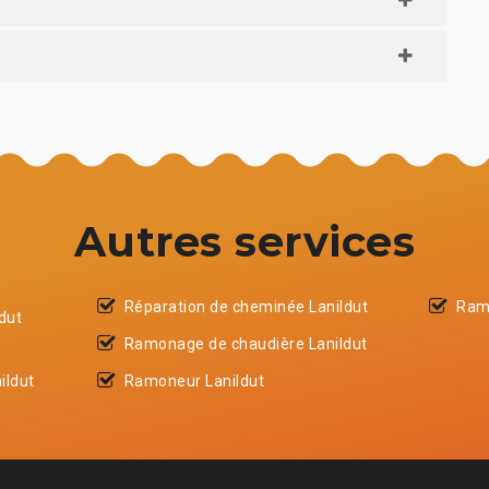
Autres services
Réparation de cheminée Lanildut
Ram
dut
Ramonage de chaudière Lanildut
ildut
Ramoneur Lanildut