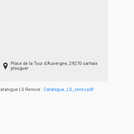
Place de la Tour d'Auvergne, 29270 carhaix
plouguer
atalogue LS Renove :
Catalogue_LS_renov.pdf