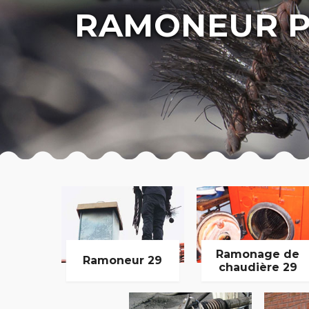
RAMONEUR P
Ramonage de
Ramoneur 29
chaudière 29