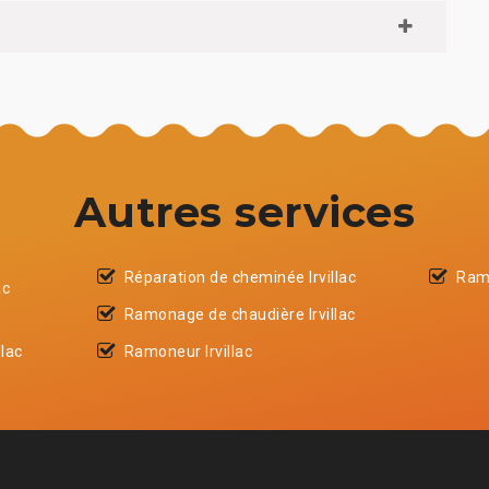
Autres services
Réparation de cheminée Irvillac
Ramo
ac
Ramonage de chaudière Irvillac
llac
Ramoneur Irvillac