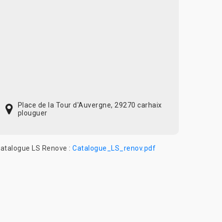
Place de la Tour d'Auvergne, 29270 carhaix
plouguer
atalogue LS Renove :
Catalogue_LS_renov.pdf