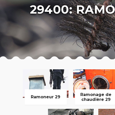
29400: RAMO
Ramonage de
Ramoneur 29
chaudière 29