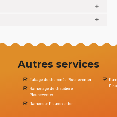
Autres services
Tubage de cheminée Plouneventer
Ram
Plo
Ramonage de chaudière
Plouneventer
Ramoneur Plouneventer