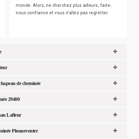
monde. Alors, ne cherchez plus ailleurs, faite-
nous confiance et vous n’allez pas regretter.
e
leur
 chapeau de cheminée
inée 29400
san Lafleur
heminée Plouneventer