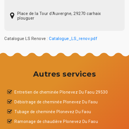
Place de la Tour d'Auvergne, 29270 carhaix
plouguer
Catalogue LS Renove :
Catalogue_LS_renov.pdf
Autres services
Entretien de cheminée Plonevez Du Faou 29530
Débistrage de cheminée Plonevez Du Faou
Tubage de cheminée Plonevez Du Faou
Ramonage de chaudière Plonevez Du Faou