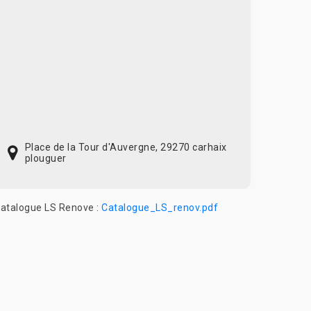
Place de la Tour d'Auvergne, 29270 carhaix
plouguer
atalogue LS Renove :
Catalogue_LS_renov.pdf