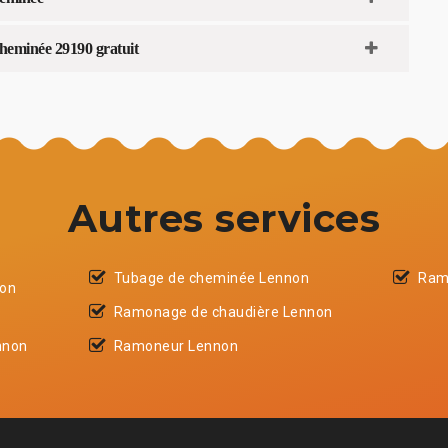
heminée 29190 gratuit
Autres services
Tubage de cheminée Lennon
Ram
non
Ramonage de chaudière Lennon
nnon
Ramoneur Lennon