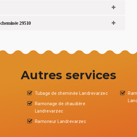
 cheminée 29510
Autres services
Tubage de cheminée Landrevarzec
Ram
Lan
Ramonage de chaudière
Landrevarzec
Ramoneur Landrevarzec