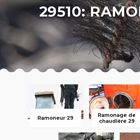
29510: RAMO
Ramonage de
Ramoneur 29
chaudière 29