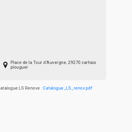
Place de la Tour d'Auvergne, 29270 carhaix
plouguer
atalogue LS Renove :
Catalogue_LS_renov.pdf