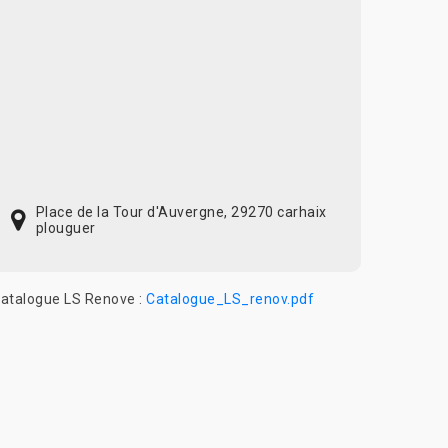
Place de la Tour d'Auvergne, 29270 carhaix
plouguer
atalogue LS Renove :
Catalogue_LS_renov.pdf