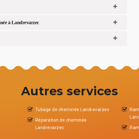
minée à Landrevarzec
Autres services
Tubage de cheminée Landrevarzec
Ram
Lan
Réparation de cheminée
Landrevarzec
Ram