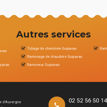
Autres services
Tubage de cheminée Guipavas
Ram
avas
Ramonage de chaudière Guipavas
ipavas
Ramoneur Guipavas
02 52 56 50 1
ur d'Auvergne