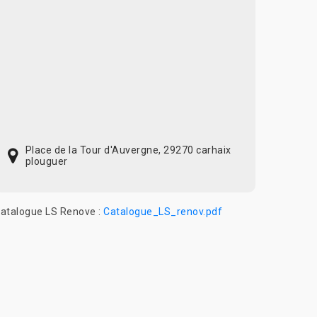
Place de la Tour d'Auvergne, 29270 carhaix
plouguer
atalogue LS Renove :
Catalogue_LS_renov.pdf