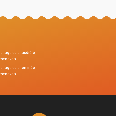
onage de chaudière
meneven
onage de cheminée
meneven
4