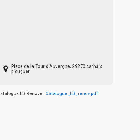
Place de la Tour d'Auvergne, 29270 carhaix
plouguer
atalogue LS Renove :
Catalogue_LS_renov.pdf