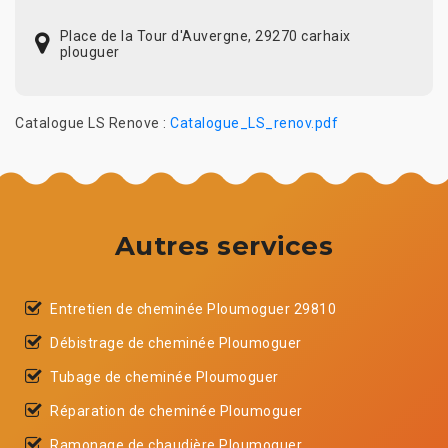
Place de la Tour d'Auvergne, 29270 carhaix
plouguer
Catalogue LS Renove :
Catalogue_LS_renov.pdf
Autres services
Entretien de cheminée Ploumoguer 29810
Débistrage de cheminée Ploumoguer
Tubage de cheminée Ploumoguer
Réparation de cheminée Ploumoguer
Ramonage de chaudière Ploumoguer