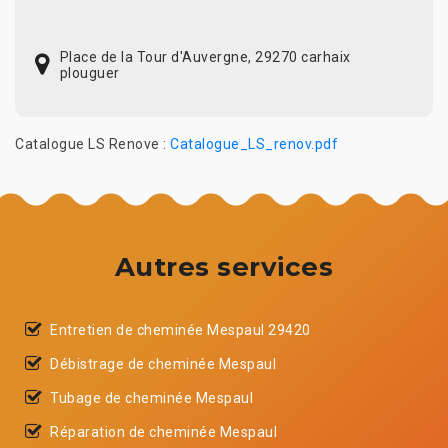
Place de la Tour d'Auvergne, 29270 carhaix
plouguer
Catalogue LS Renove :
Catalogue_LS_renov.pdf
Autres services
Entretien de cheminée Mespaul 29420
Débistrage de cheminée Mespaul
Tubage de cheminée Mespaul
Réparation de cheminée Mespaul