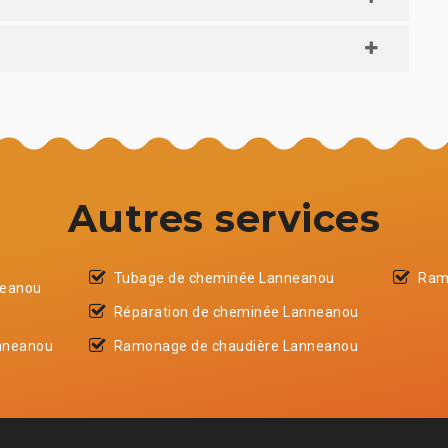
Autres services
Tubage de cheminée Lanneanou
Ram
neanou
Réparation de cheminée Lanneanou
nneanou
Ramonage de chaudière Lanneanou