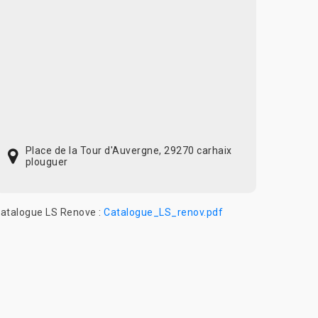
Place de la Tour d'Auvergne, 29270 carhaix
plouguer
atalogue LS Renove :
Catalogue_LS_renov.pdf