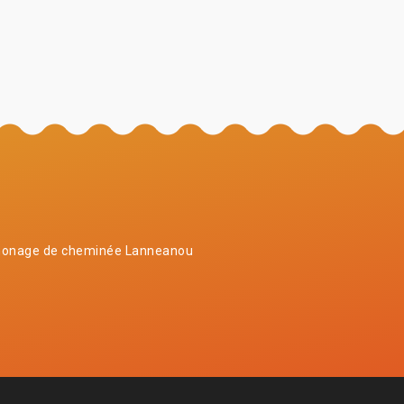
onage de cheminée Lanneanou