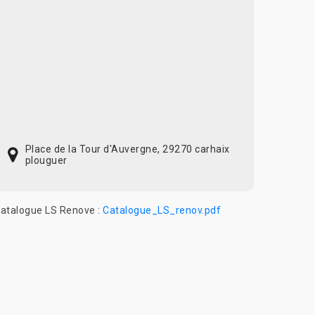
Place de la Tour d'Auvergne, 29270 carhaix
plouguer
atalogue LS Renove :
Catalogue_LS_renov.pdf