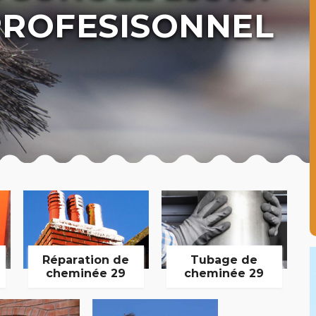
ROFESISONNEL
Réparation de
Tubage de
cheminée 29
cheminée 29