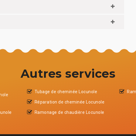
Autres services
Tubage de cheminée Locunole
Ram
nole
Réparation de cheminée Locunole
cunole
Ramonage de chaudière Locunole