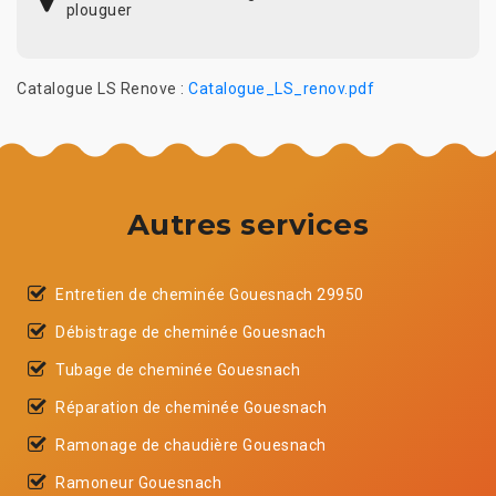
plouguer
Catalogue LS Renove :
Catalogue_LS_renov.pdf
Autres services
Entretien de cheminée Gouesnach 29950
Débistrage de cheminée Gouesnach
Tubage de cheminée Gouesnach
Réparation de cheminée Gouesnach
Ramonage de chaudière Gouesnach
Ramoneur Gouesnach