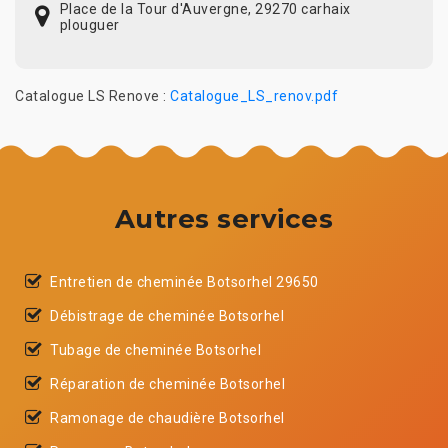
Place de la Tour d'Auvergne, 29270 carhaix
plouguer
Catalogue LS Renove :
Catalogue_LS_renov.pdf
Autres services
Entretien de cheminée Botsorhel 29650
Débistrage de cheminée Botsorhel
Tubage de cheminée Botsorhel
Réparation de cheminée Botsorhel
Ramonage de chaudière Botsorhel