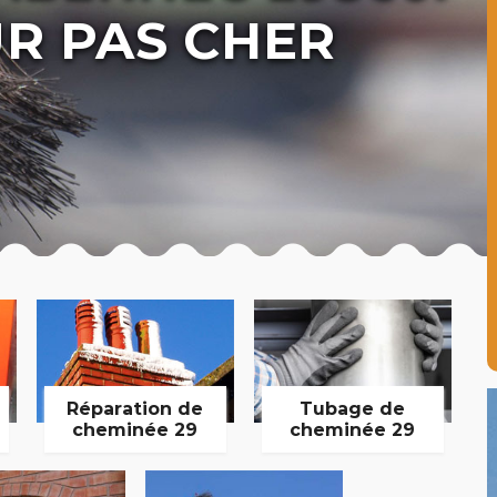
R PAS CHER
Réparation de
Tubage de
cheminée 29
cheminée 29