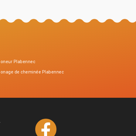
oneur Plabennec
onage de cheminée Plabennec
4
1