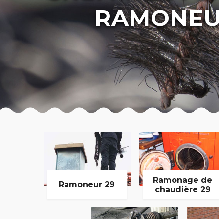
RAMONEU
Ramonage de
Ramoneur 29
chaudière 29