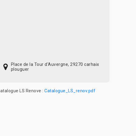
Place de la Tour d'Auvergne, 29270 carhaix
plouguer
atalogue LS Renove :
Catalogue_LS_renov.pdf