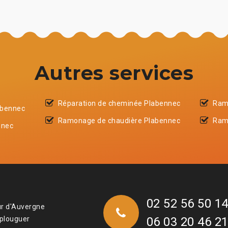
Autres services
Réparation de cheminée Plabennec
Ram
abennec
Ramonage de chaudière Plabennec
Ram
nnec
02 52 56 50 1
ur d'Auvergne
 plouguer
06 03 20 46 2