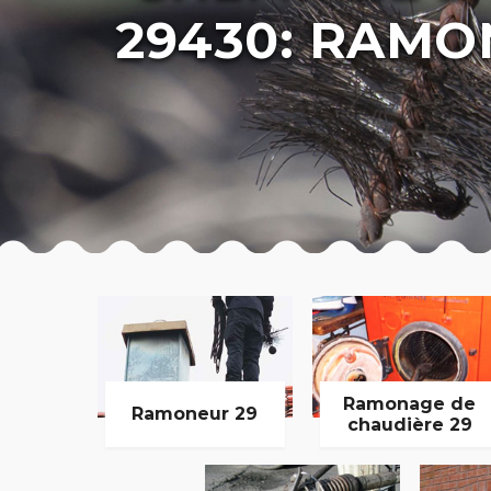
29430: RAMO
Ramonage de
Ramoneur 29
chaudière 29