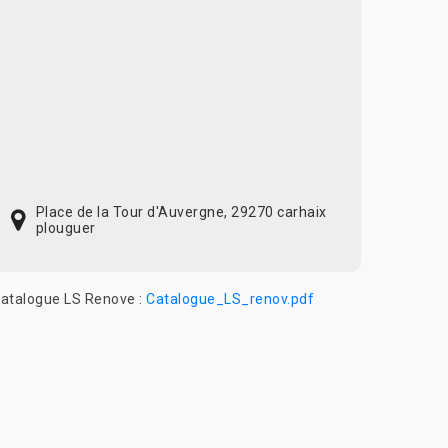
Place de la Tour d'Auvergne, 29270 carhaix
plouguer
atalogue LS Renove :
Catalogue_LS_renov.pdf