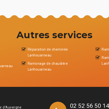
Autres services
Réparation de cheminée
Ram
Lanhouarneau
Ram
Ramonage de chaudière
Lan
uarneau
Lanhouarneau
02 52 56 50 1
ur d'Auvergne