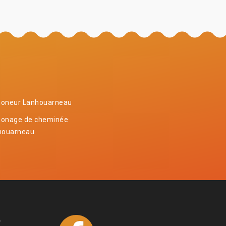
oneur Lanhouarneau
onage de cheminée
houarneau
4