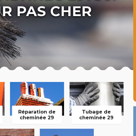
R PAS CHER
Réparation de
Tubage de
cheminée 29
cheminée 29