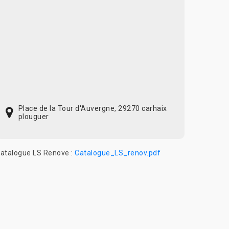
Place de la Tour d'Auvergne, 29270 carhaix
plouguer
atalogue LS Renove :
Catalogue_LS_renov.pdf