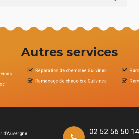
Autres services
Réparation de cheminée Guilvinec
Ram
lvinec
Ramonage de chaudière Guilvinec
Ram
nec
02 52 56 50 1
ur d'Auvergne