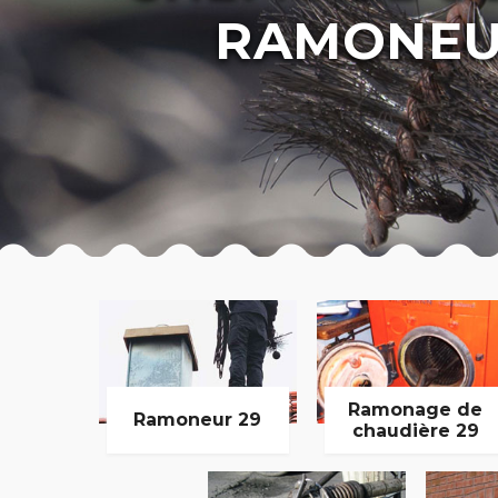
RAMONEU
Ramonage de
Ramoneur 29
chaudière 29