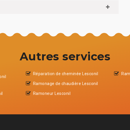
Autres services
Réparation de cheminée Lesconil
Ram
nil
Ramonage de chaudière Lesconil
il
Ramoneur Lesconil