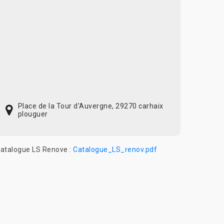
Place de la Tour d'Auvergne, 29270 carhaix
plouguer
atalogue LS Renove :
Catalogue_LS_renov.pdf