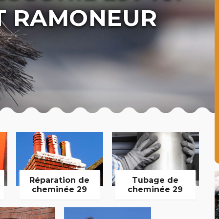
T RAMONEUR
Réparation de
Tubage de
cheminée 29
cheminée 29