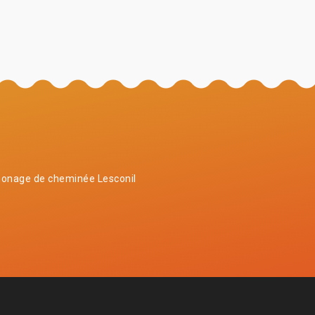
onage de cheminée Lesconil