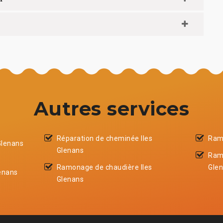
Autres services
Réparation de cheminée Iles
Ramo
Glenans
Glenans
Ram
Ramonage de chaudière Iles
Gle
enans
Glenans