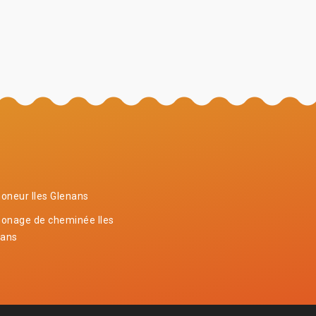
neur Iles Glenans
onage de cheminée Iles
nans