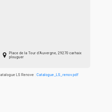
Place de la Tour d'Auvergne, 29270 carhaix
plouguer
atalogue LS Renove :
Catalogue_LS_renov.pdf