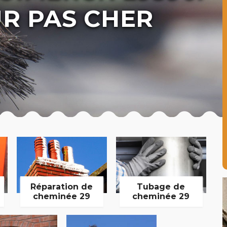
R PAS CHER
Réparation de
Tubage de
cheminée 29
cheminée 29