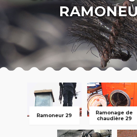
RAMONEU
Ramonage de
Ramoneur 29
chaudière 29