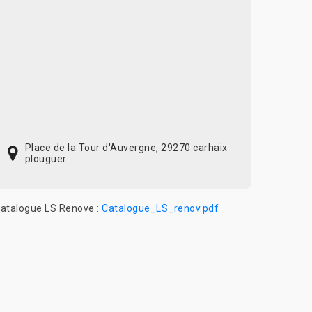
Place de la Tour d'Auvergne, 29270 carhaix
plouguer
atalogue LS Renove :
Catalogue_LS_renov.pdf