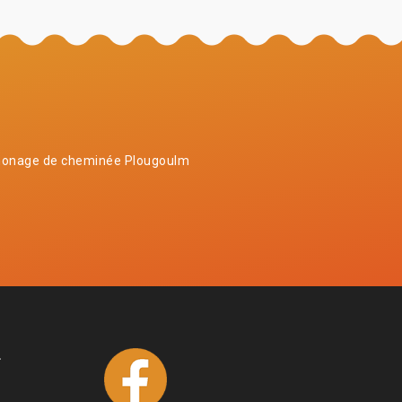
onage de cheminée Plougoulm
4
1