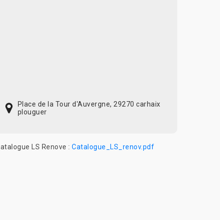
Place de la Tour d'Auvergne, 29270 carhaix
plouguer
atalogue LS Renove :
Catalogue_LS_renov.pdf