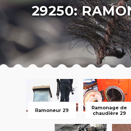
29250: RAMO
Ramonage de
Ramoneur 29
chaudière 29