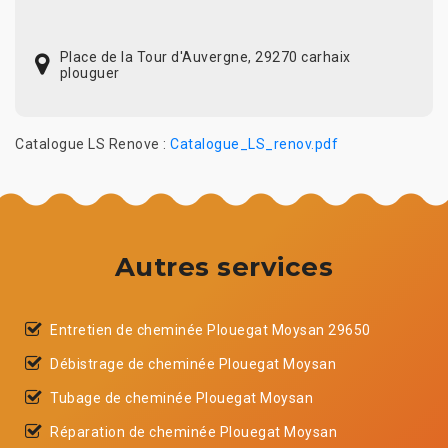
Place de la Tour d'Auvergne, 29270 carhaix
plouguer
Catalogue LS Renove :
Catalogue_LS_renov.pdf
Autres services
Entretien de cheminée Plouegat Moysan 29650
Débistrage de cheminée Plouegat Moysan
Tubage de cheminée Plouegat Moysan
Réparation de cheminée Plouegat Moysan