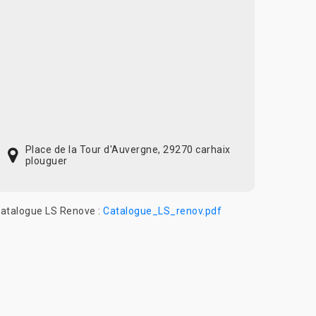
Place de la Tour d'Auvergne, 29270 carhaix
plouguer
atalogue LS Renove :
Catalogue_LS_renov.pdf