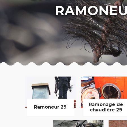
RAMONEU
Ramonage de
Ramoneur 29
chaudière 29