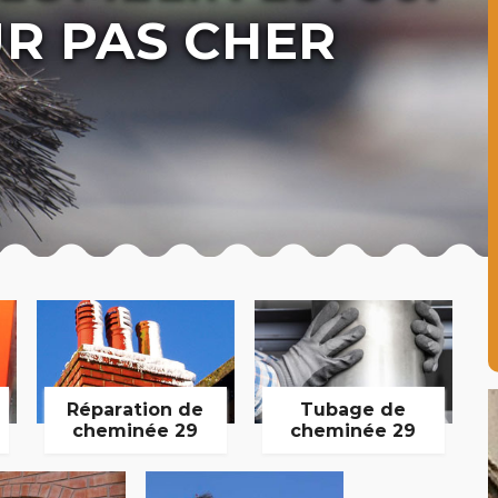
R PAS CHER
Réparation de
Tubage de
cheminée 29
cheminée 29