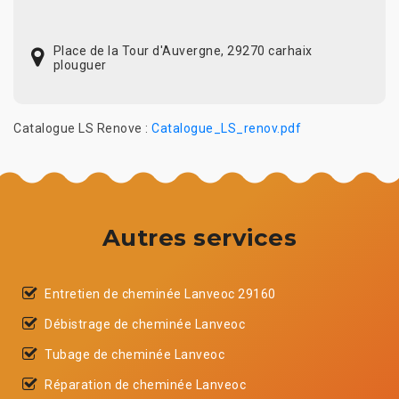
Place de la Tour d'Auvergne, 29270 carhaix
plouguer
Catalogue LS Renove :
Catalogue_LS_renov.pdf
Autres services
Entretien de cheminée Lanveoc 29160
Débistrage de cheminée Lanveoc
Tubage de cheminée Lanveoc
Réparation de cheminée Lanveoc