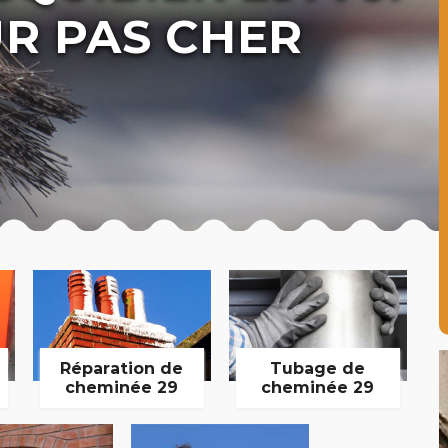
R PAS CHER
Réparation de
Tubage de
cheminée 29
cheminée 29