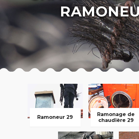
RAMONEU
Ramonage de
Ramoneur 29
chaudière 29