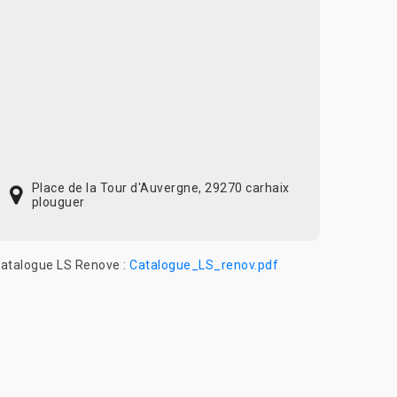
Place de la Tour d'Auvergne, 29270 carhaix
plouguer
atalogue LS Renove :
Catalogue_LS_renov.pdf