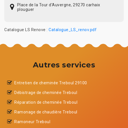
Place de la Tour d'Auvergne, 29270 carhaix
plouguer
Catalogue LS Renove :
Catalogue_LS_renov.pdf
Autres services
Entretien de cheminée Treboul 29100
Débistrage de cheminée Treboul
Réparation de cheminée Treboul
Ramonage de chaudière Treboul
Ramoneur Treboul