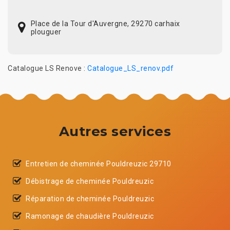
Place de la Tour d'Auvergne, 29270 carhaix
plouguer
Catalogue LS Renove :
Catalogue_LS_renov.pdf
Autres services
Entretien de cheminée Pouldreuzic 29710
Débistrage de cheminée Pouldreuzic
Réparation de cheminée Pouldreuzic
Ramonage de chaudière Pouldreuzic