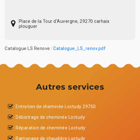
Place de la Tour d'Auvergne, 29270 carhaix
plouguer
Catalogue LS Renove :
Catalogue_LS_renov.pdf
Autres services
Entretien de cheminée Loctudy 29750
Débistrage de cheminée Loctudy
Réparation de cheminée Loctudy
Ramonage de chaudière Loctudy