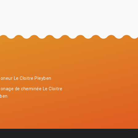
neur Le Cloitre Pleyben
onage de cheminée Le Cloitre
yben