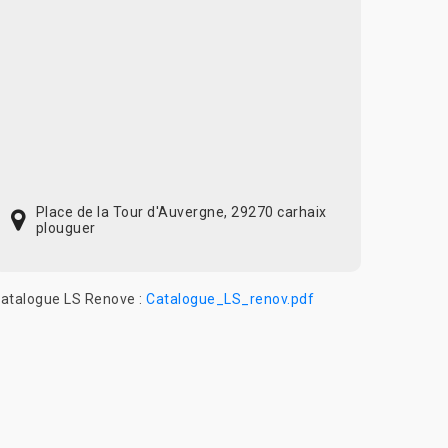
Place de la Tour d'Auvergne, 29270 carhaix
plouguer
atalogue LS Renove :
Catalogue_LS_renov.pdf