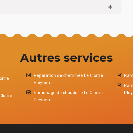
Autres services
Réparation de cheminée Le Cloitre
Ramo
oitre
Pleyben
Ram
Ramonage de chaudière Le Cloitre
Ple
loitre
Pleyben