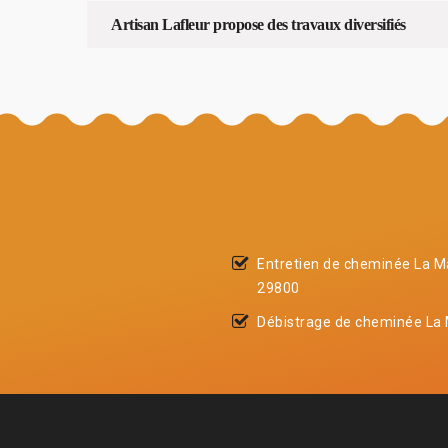
Artisan Lafleur propose des travaux diversifiés
Entretien de cheminée La M
29800
Débistrage de cheminée La 