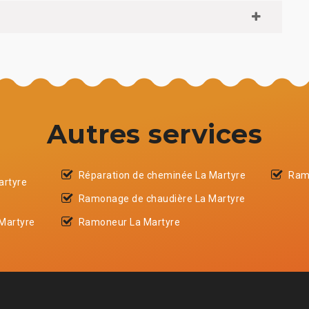
Autres services
Réparation de cheminée La Martyre
Ram
artyre
Ramonage de chaudière La Martyre
Martyre
Ramoneur La Martyre