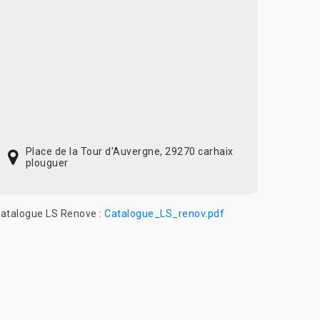
Place de la Tour d'Auvergne, 29270 carhaix
plouguer
atalogue LS Renove :
Catalogue_LS_renov.pdf