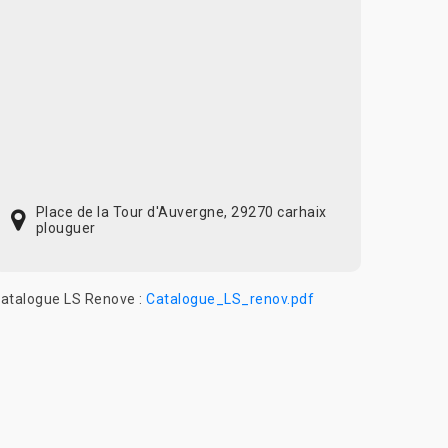
Place de la Tour d'Auvergne, 29270 carhaix
plouguer
atalogue LS Renove :
Catalogue_LS_renov.pdf