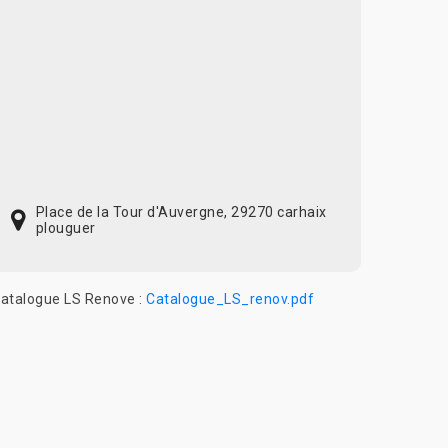
Place de la Tour d'Auvergne, 29270 carhaix
plouguer
atalogue LS Renove :
Catalogue_LS_renov.pdf