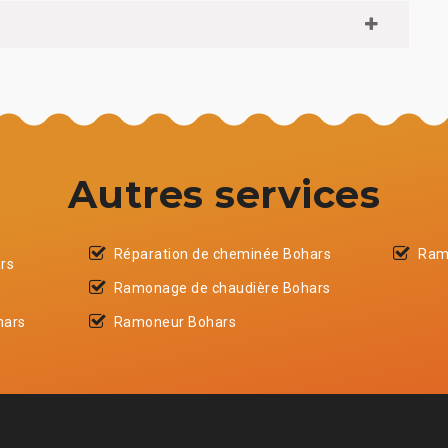
Autres services
Réparation de cheminée Bohars
Ram
rs
Ramonage de chaudière Bohars
hars
Ramoneur Bohars