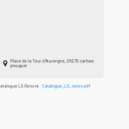
Place de la Tour d'Auvergne, 29270 carhaix
plouguer
atalogue LS Renove :
Catalogue_LS_renov.pdf